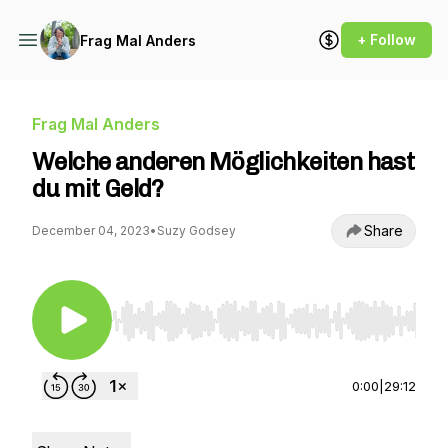
+ Follow
Frag Mal Anders
Frag Mal Anders
Welche anderen Möglichkeiten hast
du mit Geld?
Share
December 04, 2023
•
Suzy Godsey
Use Left/Right to seek, Home/End to jump to st
0:00
|
29:12